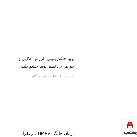
لوبیا چشم بلبلی، ارزش غذایی و
خواص بی نظیر لوبیا چشم بلبلی
08 بهمن 1403
بدون دیدگاه
0
وشگاه
سبد خرید
حساب من
درمان خانگی HMPV با زعفران