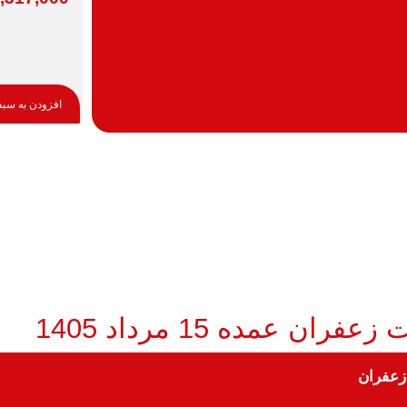
افزودن به سبد
عفران عمده 15 مرداد 1405
زعفران