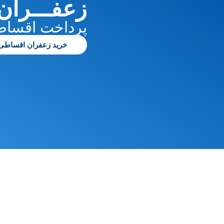
زعفـــران 
پرداخت اقساطی
خرید زعفران اقساطی