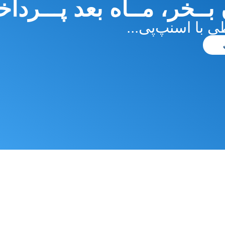
بــخر، مــاه بعد پـــردا
 با اسنپ‌پی...