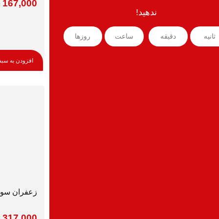
167,000
ندهید!
ثانیه
دقیقه
ساعت‌
روزها
افزودن به سبد
زعفران سوپر نگ
,317,000