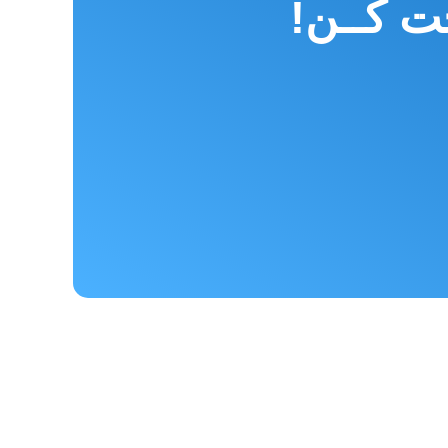
خت کــن!