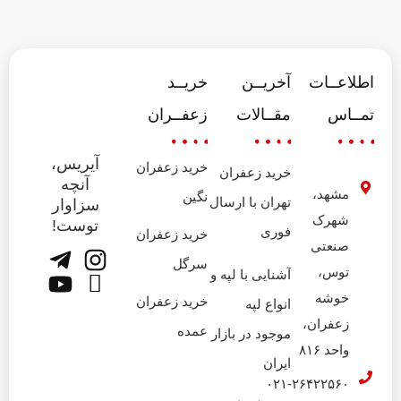
اطلاعــات
آخریــن
خریــد
تمــاس
مقــالات
زعفــران
آیریس،
خرید زعفران
خرید زعفران
آنچه
مشهد،
نگین
تهران با ارسال
سزاوار
شهرک
توست!
فوری
خرید زعفران
صنعتی
سرگل
توس،
آشنایی با لپه و
خوشه
خرید زعفران
انواع لپه
زعفران،
عمده
موجود در بازار
واحد ۸۱۶
ایران
۰۲۱-۲۶۴۲۲۵۶۰