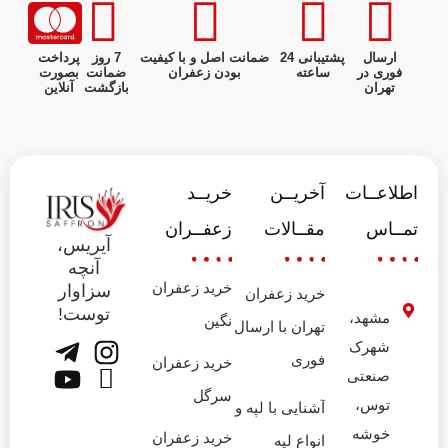
ارسال
پشتیبانی 24
ضمانت اصل و با کیفیت
7 روز
پرداخت
فوری در
ساعته
بودن زعفران
ضمانت
بصورت
تهران
بازگشت
آنلاین
اطلاعــات
آخریــن
خریــد
تمــاس
مقــالات
زعفــران
آیریس،
آنچه
خرید زعفران
سزاوار
خرید زعفران
توست!
مشهد،
نگین
تهران با ارسال
شهرک
فوری
خرید زعفران
صنعتی
سرگل
توس،
آشنایی با لپه و
خوشه
خرید زعفران
انواع لپه