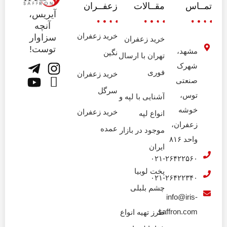
تمــاس
مقــالات
زعفــران
آیریس،
آنچه
خرید زعفران
سزاوار
خرید زعفران
توست!
مشهد،
نگین
تهران با ارسال
شهرک
فوری
خرید زعفران
صنعتی
سرگل
توس،
آشنایی با لپه و
خوشه
خرید زعفران
انواع لپه
زعفران،
عمده
موجود در بازار
واحد ۸۱۶
ایران
۰۲۱-۲۶۴۲۲۵۶۰
پخت لوبیا
۰۲۱-۲۶۴۲۲۳۴۰
چشم بلبلی
info@iris-
saffron.com
طرز تهیه انواع