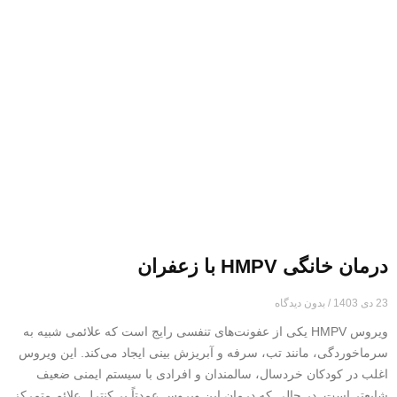
درمان خانگی HMPV با زعفران
23 دی 1403
بدون دیدگاه
ویروس HMPV یکی از عفونت‌های تنفسی رایج است که علائمی شبیه به
سرماخوردگی، مانند تب، سرفه و آبریزش بینی ایجاد می‌کند. این ویروس
اغلب در کودکان خردسال، سالمندان و افرادی با سیستم ایمنی ضعیف
شایع‌تر است. در حالی که درمان این ویروس عمدتاً بر کنترل علائم متمرکز