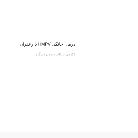
درمان خانگی HMPV با زعفران
23 دی 1403
بدون دیدگاه