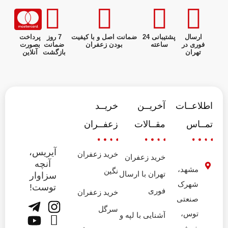
ارسال
پشتیبانی 24
ضمانت اصل و با کیفیت
7 روز
پرداخت
فوری در
ساعته
بودن زعفران
ضمانت
بصورت
تهران
بازگشت
آنلاین
اطلاعــات
آخریــن
خریــد
تمــاس
مقــالات
زعفــران
آیریس،
خرید زعفران
خرید زعفران
آنچه
مشهد،
نگین
تهران با ارسال
سزاوار
شهرک
توست!
فوری
خرید زعفران
صنعتی
سرگل
توس،
آشنایی با لپه و