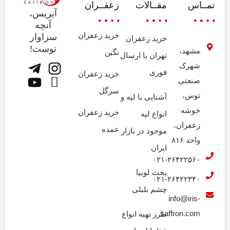
تمــاس
مقــالات
زعفــران
آیریس،
آنچه
خرید زعفران
سزاوار
خرید زعفران
توست!
مشهد،
نگین
تهران با ارسال
شهرک
فوری
خرید زعفران
صنعتی
سرگل
توس،
آشنایی با لپه و
خوشه
خرید زعفران
انواع لپه
زعفران،
عمده
موجود در بازار
واحد ۸۱۶
ایران
۰۲۱-۲۶۴۲۲۵۶۰
پخت لوبیا
۰۲۱-۲۶۴۲۲۳۴۰
چشم بلبلی
info@iris-
saffron.com
طرز تهیه انواع