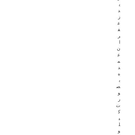
ی
د
ز
ع
ف
ر
ا
ن
ع
م
د
ه
ب
ص
و
ر
ت
ک
ی
ل
و