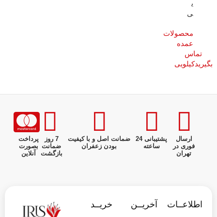
ی
ی
محصولات
عمده
تماس
بگیرید
کیلویی
ارسال
پشتیبانی 24
ضمانت اصل و با کیفیت
7 روز
پرداخت
فوری در
ساعته
بودن زعفران
ضمانت
بصورت
تهران
بازگشت
آنلاین
اطلاعــات
آخریــن
خریــد