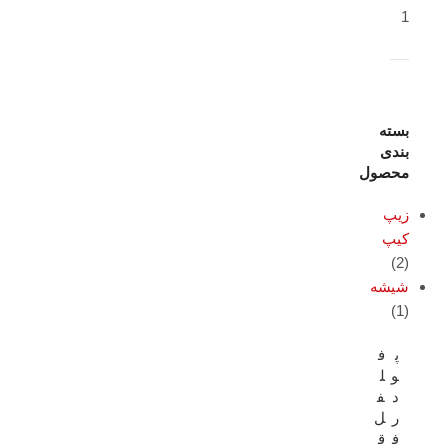
1
بسته
بندی
محصول
زیپ
کیپ
(2)
شیشه
(1)
18% تخفیف
پ
ف
و
ل
د
ف
ر
ل
ف
ق