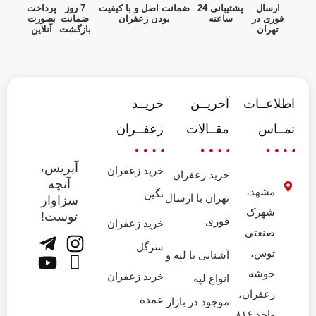
ارسال
پشتیبانی 24
ضمانت اصل و با کیفیت
7 روز
پرداخت
فوری در
ساعته
بودن زعفران
ضمانت
بصورت
تهران
بازگشت
آنلاین
اطلاعــات
آخریــن
خریــد
تمــاس
مقــالات
زعفــران
آیریس،
خرید زعفران
خرید زعفران
آنچه
مشهد،
نگین
تهران با ارسال
سزاوار
شهرک
توست!
فوری
خرید زعفران
صنعتی
سرگل
توس،
آشنایی با لپه و
خوشه
خرید زعفران
انواع لپه
زعفران،
عمده
موجود در بازار
واحد ۸۱۶