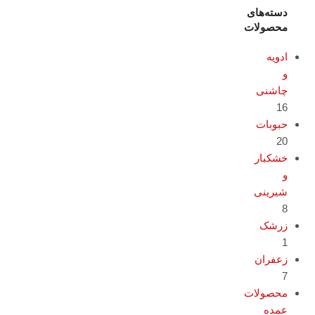
دسته‌های
محصولات
ادویه
و
چاشنی
16
حبوبات
20
خشکبار
و
شیرینی
8
زرشک
1
زعفران
7
محصولات
عمده