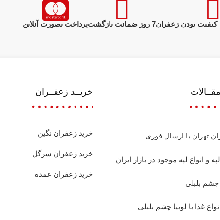
 کیفیت بودن زعفران
7 روز ضمانت بازگشت
پرداخت بصورت آنلاین
قــالات
خریــد زعفــران
خرید زعفران نگین
ان تهران با ارسال فوری
خرید زعفران سرگل
په و انواع لپه موجود در بازار ایران
خرید زعفران عمده
 چشم بلبلی
نواع غذا با لوبیا چشم بلبلی