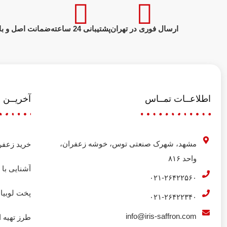
ارسال فوری در تهران
پشتیبانی 24 ساعته
ضمانت اصل و با
اطلاعــات تمــاس
آخریــن م
مشهد، شهرک صنعتی توس، خوشه زعفران،
خرید زعفر
واحد ۸۱۶
آشنایی با ل
۰۲۱-۲۶۴۲۲۵۶۰
پخت لوبیا
۰۲۱-۲۶۴۲۲۳۴۰
info@iris-saffron.com
طرز تهیه ا