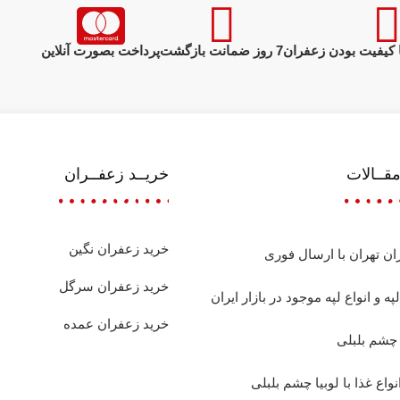
 کیفیت بودن زعفران
7 روز ضمانت بازگشت
پرداخت بصورت آنلاین
قــالات
خریــد زعفــران
خرید زعفران نگین
ان تهران با ارسال فوری
خرید زعفران سرگل
په و انواع لپه موجود در بازار ایران
خرید زعفران عمده
 چشم بلبلی
نواع غذا با لوبیا چشم بلبلی