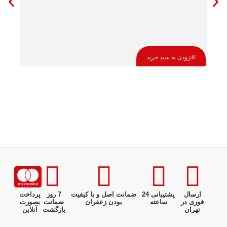
افزودن به سبد خرید
افزو
ارسال
پشتیبانی 24
ضمانت اصل و با کیفیت
7 روز
پرداخت
فوری در
ساعته
بودن زعفران
ضمانت
بصورت
تهران
بازگشت
آنلاین