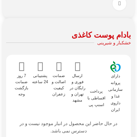
برای بزرگنمایی کلیک کنید
بادام پوست کاغذی
خشکبار و شیرینی
ارسال
ضمانت
پشتیبانی
7 روز
دارای
فوری و
اصالت و
24 ساعته
ضمانت
پروانه
رایگان در
کیفیت
بازگشت
سازمانی
پرداخت
تهران و
زعفران
وجه
غذا و
اقساطی با
مشهد
داروی
اسنپ پی
ایران
در حال حاضر این محصول در انبار موجود نیست و در
دسترس نمی باشد.