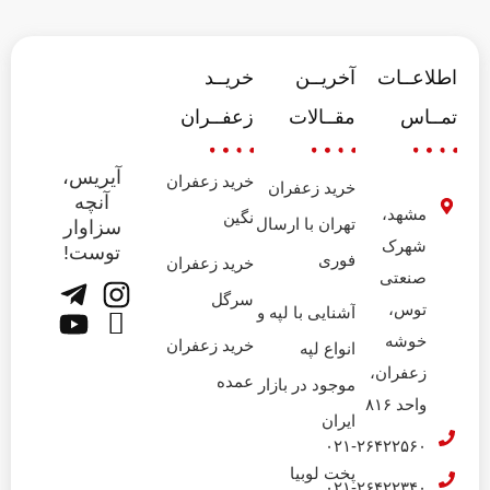
اطلاعــات
آخریــن
خریــد
تمــاس
مقــالات
زعفــران
آیریس،
خرید زعفران
خرید زعفران
آنچه
مشهد،
نگین
تهران با ارسال
سزاوار
شهرک
توست!
فوری
خرید زعفران
صنعتی
سرگل
توس،
آشنایی با لپه و
خوشه
خرید زعفران
انواع لپه
زعفران،
عمده
موجود در بازار
واحد ۸۱۶
ایران
۰۲۱-۲۶۴۲۲۵۶۰
پخت لوبیا
۰۲۱-۲۶۴۲۲۳۴۰