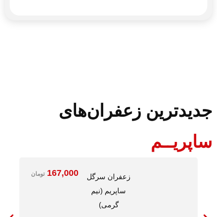
جدیدترین زعفران‌های
ساپریــم
167,000
تومان
زعفران سرگل
ساپریم (نیم
گرمی)