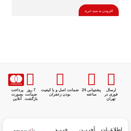
افزودن به سبد خرید
افزو
ارسال
پشتیبانی 24
ضمانت اصل و با کیفیت
7 روز
پرداخت
فوری در
ساعته
بودن زعفران
ضمانت
بصورت
تهران
بازگشت
آنلاین
اطلاعــات
آخریــن
خریــد