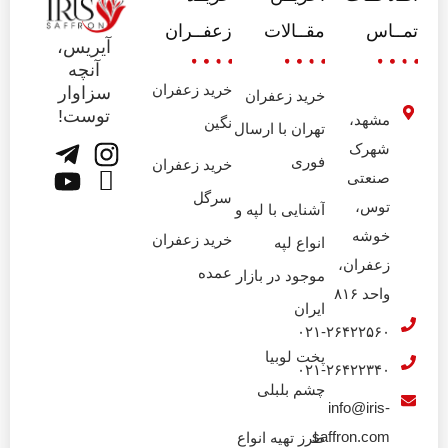
تمــاس
مقــالات
زعفــران
آیریس،
آنچه
خرید زعفران
سزاوار
خرید زعفران
توست!
مشهد،
نگین
تهران با ارسال
شهرک
فوری
خرید زعفران
صنعتی
سرگل
توس،
آشنایی با لپه و
خوشه
خرید زعفران
انواع لپه
زعفران،
عمده
موجود در بازار
واحد ۸۱۶
ایران
۰۲۱-۲۶۴۲۲۵۶۰
پخت لوبیا
۰۲۱-۲۶۴۲۲۳۴۰
چشم بلبلی
info@iris-
saffron.com
طرز تهیه انواع