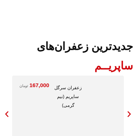
جدیدترین زعفران‌های
ساپریــم
167,000
تومان
زعفران سرگل
ساپریم (نیم
گرمی)