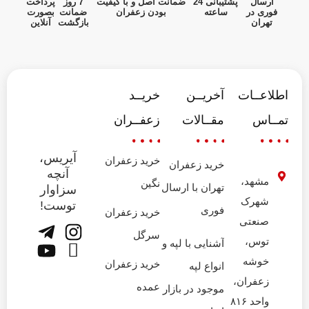
ارسال
پشتیبانی 24
ضمانت اصل و با کیفیت
7 روز
پرداخت
فوری در
ساعته
بودن زعفران
ضمانت
بصورت
تهران
بازگشت
آنلاین
اطلاعــات
آخریــن
خریــد
تمــاس
مقــالات
زعفــران
آیریس،
خرید زعفران
خرید زعفران
آنچه
مشهد،
نگین
تهران با ارسال
سزاوار
شهرک
توست!
فوری
خرید زعفران
صنعتی
سرگل
توس،
آشنایی با لپه و
خوشه
خرید زعفران
انواع لپه
زعفران،
عمده
موجود در بازار
واحد ۸۱۶