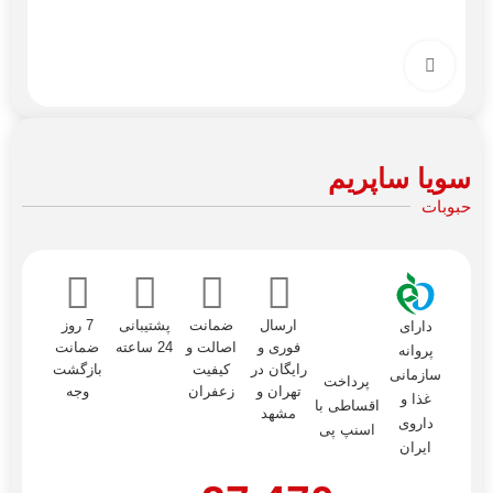
برای بزرگنمایی کلیک کنید
سویا ساپریم
حبوبات
ارسال
ضمانت
پشتیبانی
7 روز
دارای
فوری و
اصالت و
24 ساعته
ضمانت
پروانه
رایگان در
کیفیت
بازگشت
سازمانی
پرداخت
تهران و
زعفران
وجه
غذا و
اقساطی با
مشهد
داروی
اسنپ پی
ایران