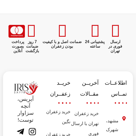
ارسال
پشتیبانی 24
ضمانت اصل و با کیفیت
7 روز
پرداخت
فوری در
ساعته
بودن زعفران
ضمانت
بصورت
تهران
بازگشت
آنلاین
اطلاعــات
آخریــن
خریــد
تمــاس
مقــالات
زعفــران
آیریس،
آنچه
خرید زعفران
سزاوار
خرید زعفران
توست!
مشهد،
نگین
تهران با ارسال
شهرک
فوری
خرید زعفران