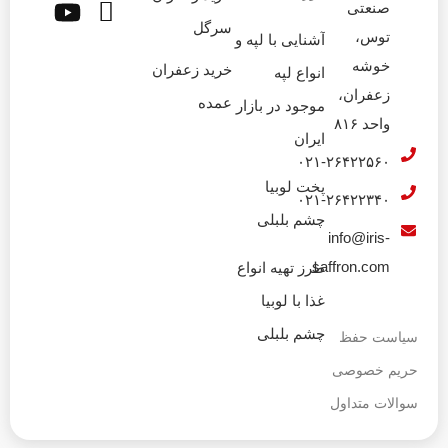
صنعتی
سرگل
توس،
آشنایی با لپه و
خوشه
خرید زعفران
انواع لپه
زعفران،
عمده
موجود در بازار
واحد ۸۱۶
ایران
۰۲۱-۲۶۴۲۲۵۶۰
پخت لوبیا
۰۲۱-۲۶۴۲۲۳۴۰
چشم بلبلی
info@iris-
saffron.com
طرز تهیه انواع
غذا با لوبیا
چشم بلبلی
سیاست حفظ
حریم خصوصی
سوالات متداول