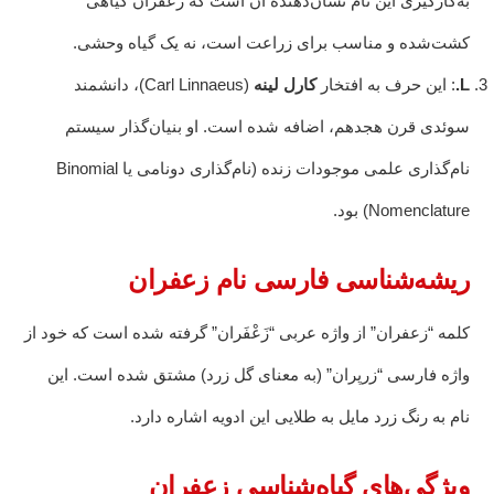
به‌کارگیری این نام نشان‌دهنده آن است که زعفران گیاهی
کشت‌شده و مناسب برای زراعت است، نه یک گیاه وحشی.
L.
: این حرف به افتخار
کارل لینه
(Carl Linnaeus)، دانشمند
سوئدی قرن هجدهم، اضافه شده است. او بنیان‌گذار سیستم
نام‌گذاری علمی موجودات زنده (نام‌گذاری دو‌نامی یا Binomial
Nomenclature) بود.
ریشه‌شناسی فارسی نام زعفران
کلمه “زعفران” از واژه عربی “زَعْفَران” گرفته شده است که خود از
واژه فارسی “زرپران” (به معنای گل زرد) مشتق شده است. این
نام به رنگ زرد مایل به طلایی این ادویه اشاره دارد.
ویژگی‌های گیاه‌شناسی زعفران