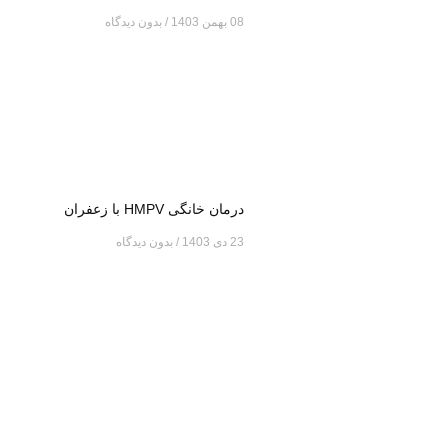
08 بهمن 1403
بدون دیدگاه
درمان خانگی HMPV با زعفران
23 دی 1403
بدون دیدگاه