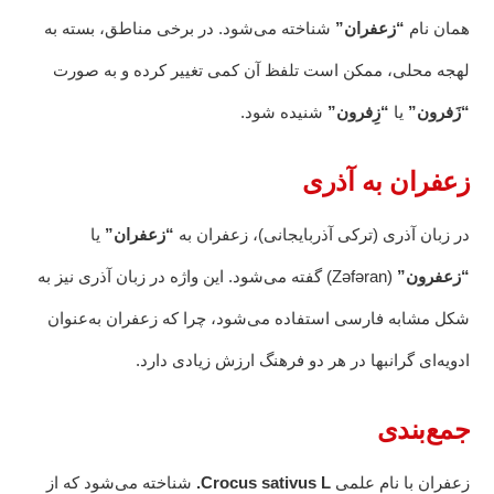
همان نام
“زعفران”
شناخته می‌شود. در برخی مناطق، بسته به
لهجه محلی، ممکن است تلفظ آن کمی تغییر کرده و به صورت
“زَفرون”
یا
“زِفرون”
شنیده شود.
زعفران به آذری
در زبان آذری (ترکی آذربایجانی)، زعفران به
“زعفران”
یا
“زعفرون”
(Zəfəran) گفته می‌شود. این واژه در زبان آذری نیز به
شکل مشابه فارسی استفاده می‌شود، چرا که زعفران به‌عنوان
ادویه‌ای گرانبها در هر دو فرهنگ ارزش زیادی دارد.
جمع‌بندی
زعفران با نام علمی
Crocus sativus L.
شناخته می‌شود که از