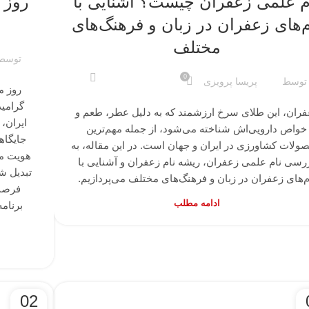
م علمی زعفران چیست؟ آشنایی با
روز 
م‌های زعفران در زبان و فرهنگ‌های
مختلف
توسط
0
توسط
پریسا پرویزی
روز م
گرامید
فران، این طلای سرخ ارزشمند که به دلیل عطر، طعم و
ایران،
خواص دارویی‌اش شناخته می‌شود، از جمله مهم‌ترین
جایگاه
ولات کشاورزی در ایران و جهان است. در این مقاله، به
هویت مل
رسی نام علمی زعفران، ریشه نام زعفران و آشنایی با
تبدیل ش
م‌های زعفران در زبان و فرهنگ‌های مختلف می‌پردازیم.
فرصت‌
ادامه مطلب
برنام
02