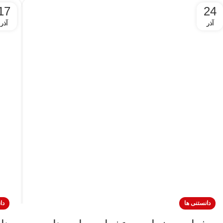
17
24
آذر
آذر
دانستنی ها
دا