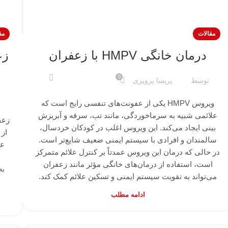
مقالات
مق
درمان خانگی HMPV با زعفران
زع
0
توسط
پریسا پرویزی
ویروس HMPV یکی از عفونت‌های تنفسی رایج است که
علائمی شبیه به سرماخوردگی، مانند تب، سرفه و آبریزش
زعف
بینی ایجاد می‌کند. این ویروس اغلب در کودکان خردسال،
از 
سالمندان و افرادی با سیستم ایمنی ضعیف شایع‌تر است.
عط
در حالی که درمان این ویروس عمدتاً بر کنترل علائم متمرکز
است، استفاده از درمان‌های خانگی مؤثر مانند زعفران
به
می‌تواند به تقویت سیستم ایمنی و تسکین علائم کمک کند.
ادامه مطلب