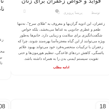
فواید و خواص زعفران برای زنان
نا
نا
0
توسط
پریسا پرویزی
زعفران، این ادویه‌ گران‌بها و معروف به “طلای سرخ”، نه‌تنها
طعم و عطری جادویی به غذاها می‌بخشد، بلکه خواص
شگفت‌انگیزی برای سلامت و زیبایی دارد. خانم‌ها به‌طور
زع
ویژه می‌توانند از این گیاه معجزه‌آسا بهره‌مند شوند، چرا که
زعفران با ترکیبات منحصربه‌فرد خود می‌تواند بهبود علائم
محص
یائسگی، کاهش دردهای قاعدگی، تنظیم هورمون‌ها و حتی
بر
تقویت سیستم ایمنی بدن را به همراه داشته باشد.
نا
ادامه مطلب
08
18