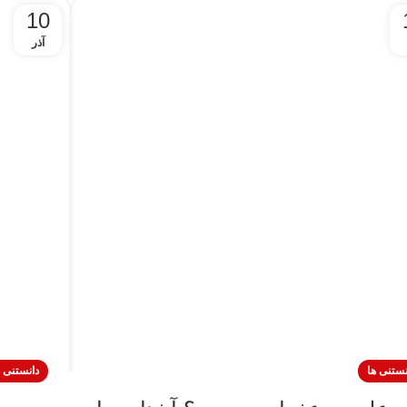
10
آذر
نستنی ها
دانستنی ه