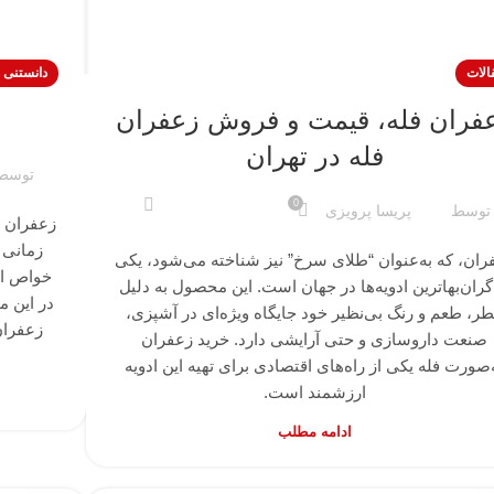
الات
دانستنی ه
فران فله، قیمت و فروش زعفران
فله در تهران
توسط
0
توسط
پریسا پرویزی
زعفران خ
زمانی 
ران، که به‌عنوان “طلای سرخ” نیز شناخته می‌شود، یکی
خواص این
گران‌بهاترین ادویه‌ها در جهان است. این محصول به دلیل
در این م
ر، طعم و رنگ بی‌نظیر خود جایگاه ویژه‌ای در آشپزی،
زعفران 
صنعت داروسازی و حتی آرایشی دارد. خرید زعفران
‌صورت فله یکی از راه‌های اقتصادی برای تهیه این ادویه
ارزشمند است.
ادامه مطلب