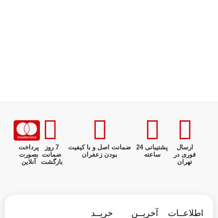
ارسال
پشتیبانی 24
ضمانت اصل و با کیفیت
7 روز
پرداخت
فوری در
ساعته
بودن زعفران
ضمانت
بصورت
تهران
بازگشت
آنلاین
اطلاعــات
آخریــن
خریــد