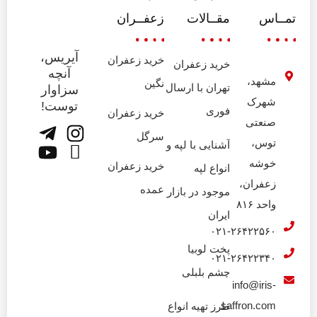
تمــاس
مقــالات
زعفــران
آیریس،
خرید زعفران
خرید زعفران
آنچه
مشهد،
نگین
تهران با ارسال
سزاوار
شهرک
توست!
فوری
خرید زعفران
صنعتی
سرگل
توس،
آشنایی با لپه و
خوشه
خرید زعفران
انواع لپه
زعفران،
عمده
موجود در بازار
واحد ۸۱۶
ایران
۰۲۱-۲۶۴۲۲۵۶۰
پخت لوبیا
۰۲۱-۲۶۴۲۲۳۴۰
چشم بلبلی
info@iris-
saffron.com
طرز تهیه انواع