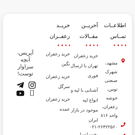
اطلاعــات
آخریــن
خریــد
تمــاس
مقــالات
زعفــران
آیریس،
خرید زعفران
خرید زعفران
آنچه
مشهد،
نگین
تهران با ارسال
سزاوار
شهرک
توست!
فوری
خرید زعفران
صنعتی
سرگل
توس،
آشنایی با لپه و
خوشه
خرید زعفران
انواع لپه
زعفران،
عمده
موجود در بازار
واحد ۸۱۶
ایران
۰۲۱-۲۶۴۲۲۵۶۰
پخت لوبیا