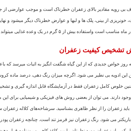
بی رویه مقادیر بالای زعفران خطرناک است و موجب عوارضی از جم
اسب است واستفاده بیش از ۵ گرم در یک وعده غذایی میتواند موجبات خطر مرگ انسان را فراهم سازد.
 تشخیص کیفیت زعفران
ه روز خواص جدیدی که از این گیاه شگفت انگیز به اثبات میرسد که ب
 این ادویه بی نطیر می شود. اگرچه میزان رنگ دهی، درصد ماده کر
ین خلوص کامل زعفران فقط در آزمایشگاه قابل انذازه گیری و تشخ
جود دارند. می توان از بعضی روش های فیزیکی و شیمیایی برای این م
دا باید زعفران را از نظر ظاهری بشناسید. سرشاخه‌های کلاله زعفرا
 باریکتر می شود. رنگ زعفران نیز قرمز تند است. چنانچه زعفران پودر
ار کمی از زعفران مورد نظرتان را بین کاغذ کاهی و روزنامه قرار دهی