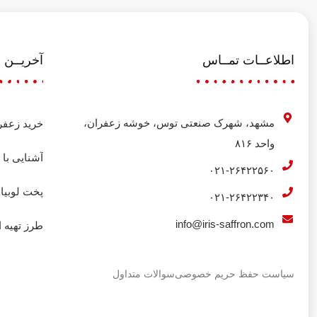
اطلاعــات تمــاس
آخریــن م
مشهد، شهرک صنعتی توس، خوشه زعفران،
خرید زعفر
واحد ۸۱۶
آشنایی با ل
۰۲۱-۲۶۴۲۲۵۶۰
پخت لوبیا
۰۲۱-۲۶۴۲۲۳۴۰
info@iris-saffron.com
طرز تهیه ا
سیاست حفظ حریم خصوصی
سوالات متداول