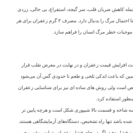
له کاهش ضربان قلب، سر گیجه، استفراغ، بی حالی، زردی
پوست، خونریزی از بینی، پلک ها و لبها و عوارض خطرناک دیگر میشود و نهایتا احتمال مرگ را بدنبال دارد. مصرف ۳ گرم زعفران برای هر
اعث افزایش قیمت زعفران و در نهایت در معرض تقلب‌ قرار
وسین که باعث اندکی تلخی و طعم تا حدودی گس آن می‌شود
یص است ولی روش های ساده ای نیز برای شناسایی زعفران
نظور استفاده کرد.
ن سه شاخه و قسمت بالا شیپوری شکل است و هرچه پایین تر
 شده باشد تنها راه تشخیص، دستگاه‌های آزمایشگاهی هستند.
د و فشار دهید. اگر در جای فشار زعفران، ذرات روغن و چربی