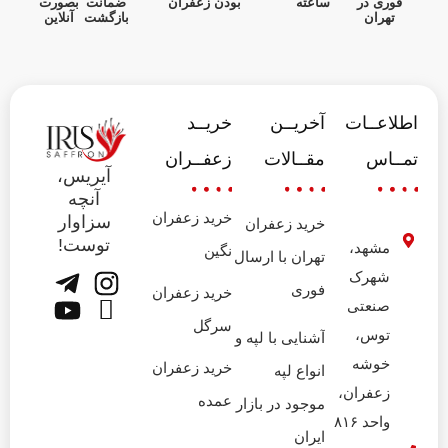
فوری در
ساعته
بودن زعفران
ضمانت
بصورت
تهران
بازگشت
آنلاین
اطلاعــات
آخریــن
خریــد
تمــاس
مقــالات
زعفــران
آیریس،
آنچه
خرید زعفران
سزاوار
خرید زعفران
توست!
مشهد،
نگین
تهران با ارسال
شهرک
فوری
خرید زعفران
صنعتی
سرگل
توس،
آشنایی با لپه و
خوشه
خرید زعفران
انواع لپه
زعفران،
عمده
موجود در بازار
واحد ۸۱۶
ایران