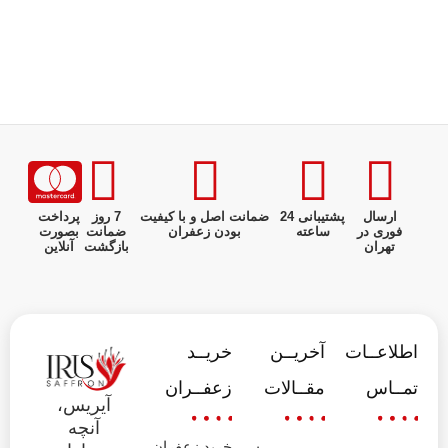
ارسال
پشتیبانی 24
ضمانت اصل و با کیفیت
7 روز
پرداخت
فوری در
ساعته
بودن زعفران
ضمانت
بصورت
تهران
بازگشت
آنلاین
اطلاعــات
آخریــن
خریــد
تمــاس
مقــالات
زعفــران
آیریس،
آنچه
خرید زعفران