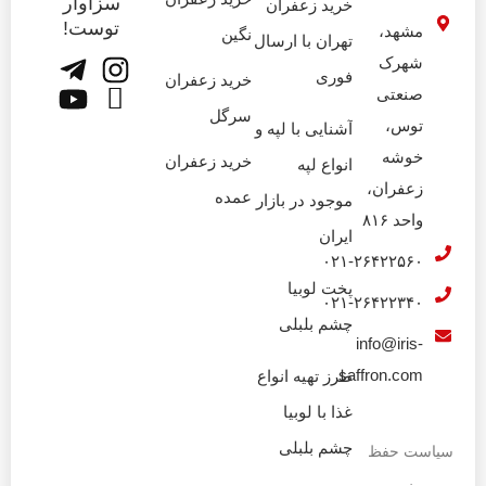
سزاوار
خرید زعفران
توست!
مشهد،
نگین
تهران با ارسال
شهرک
فوری
خرید زعفران
صنعتی
سرگل
توس،
آشنایی با لپه و
خوشه
خرید زعفران
انواع لپه
زعفران،
عمده
موجود در بازار
واحد ۸۱۶
ایران
۰۲۱-۲۶۴۲۲۵۶۰
پخت لوبیا
۰۲۱-۲۶۴۲۲۳۴۰
چشم بلبلی
info@iris-
saffron.com
طرز تهیه انواع
غذا با لوبیا
چشم بلبلی
سیاست حفظ