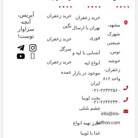
آیریس،
خرید زعفران
خرید زعفران
آنچه
مشهد،
نگین
تهران با ارسال
سزاوار
شهرک
توست!
فوری
خرید زعفران
صنعتی
سرگل
توس،
آشنایی با لپه و
خوشه
خرید زعفران
انواع لپه
زعفران،
عمده
موجود در بازار
واحد ۸۱۶
ایران
۰۲۱-۲۶۴۲۲۵۶۰
پخت لوبیا
۰۲۱-۲۶۴۲۲۳۴۰
چشم بلبلی
info@iris-
saffron.com
طرز تهیه انواع
غذا با لوبیا