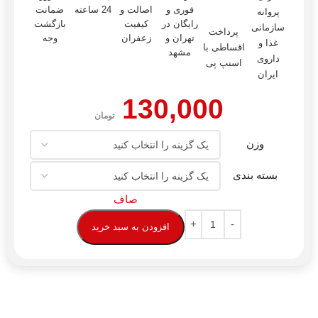
فوری و
اصالت و
24 ساعته
ضمانت
پروانه
رایگان در
کیفیت
بازگشت
سازمانی
پرداخت
تهران و
زعفران
وجه
غذا و
اقساطی با
مشهد
داروی
اسنپ پی
ایران
130,000
تومان
وزن
بسته بندی
صاف
افزودن به سبد خرید