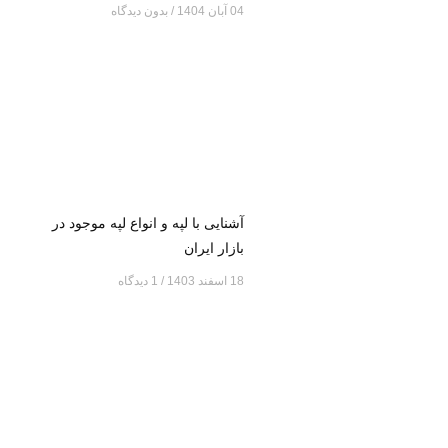
04 آبان 1404
بدون دیدگاه
آشنایی با لپه و انواع لپه موجود در
بازار ایران
18 اسفند 1403
1 دیدگاه