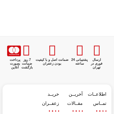
ارسال
پشتیبانی 24
ضمانت اصل و با کیفیت
7 روز
پرداخت
فوری در
ساعته
بودن زعفران
ضمانت
بصورت
تهران
بازگشت
آنلاین
اطلاعــات
آخریــن
خریــد
تمــاس
مقــالات
زعفــران