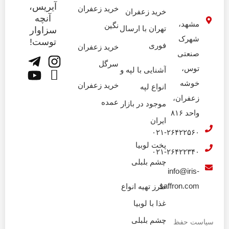
آیریس،
خرید زعفران
خرید زعفران
آنچه
مشهد،
نگین
تهران با ارسال
سزاوار
شهرک
توست!
فوری
خرید زعفران
صنعتی
سرگل
توس،
آشنایی با لپه و
خوشه
خرید زعفران
انواع لپه
زعفران،
عمده
موجود در بازار
واحد ۸۱۶
ایران
۰۲۱-۲۶۴۲۲۵۶۰
پخت لوبیا
۰۲۱-۲۶۴۲۲۳۴۰
چشم بلبلی
info@iris-
saffron.com
طرز تهیه انواع
غذا با لوبیا
چشم بلبلی
سیاست حفظ